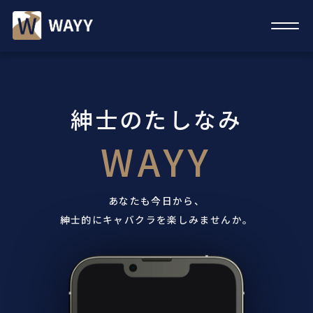
メニュ
紳
士
の
た
紳士のたしなみ
し
な
WAYY
み
WAYY
あなたも今日から、
紳士的にキャバクラを楽しみませんか。