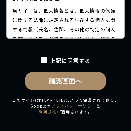
当サイトは、個人情報とは、個人情報の保護
に関する法律に規定される生存する個人に関
する情報（氏名、住所、その他の特定の個人
を識別することができる情報）から、特定の
個人を識別出来る事となるものと認識してい
ます。
上記に同意する
2. 利用目的について
確認画面へ
当サイトではお客様の個人情報を取得する場
合、利用目的を明示し、適正かつ公正な手段
このサイトはreCAPTCHAによって保護されており、
によって行ないます。
Googleの
プライバシーポリシー
と
利用規約
が適用されます。
個人情報を以下の業務遂行・目的のために取
得いたします。