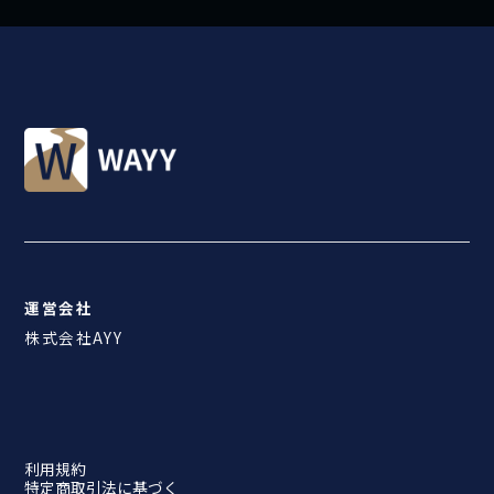
・サービスを円滑にご利用いただくため
・ご相談、お問い合わせに関する回答のため
3. 個人情報の安全管理・保管
紳
当サイトは、ご提供いただいた個人情報を正
士
の
確にデータ処理し、当サイトが保有する個人
た
情報の安全性を確保するため、適切な保護・
し
安全対策を実施し、個人情報の紛失、破壊、
な
み
改ざん、漏えいの防止に努めます。
運営会社
WAYY
株式会社AYY
4. 個人情報の提供
個人情報について、お客様ご本人の同意を得
ずに当サイトが第三者に提供することは、以
利用規約
下の場合を除き、原則いたしません。
特定商取引法に基づく